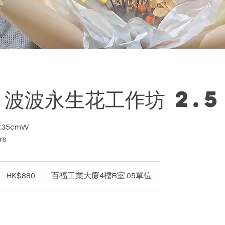
-波波永生花工作坊 2.5
x35cmW
rs
880
港
HK$880
百福工業大廈4樓B室 05單位
元