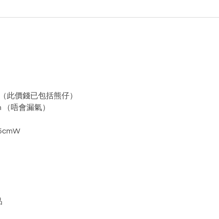
系（此價錢已包括熊仔）
m （唔會漏氣）
35cmW
品