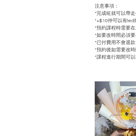
注意事項：
*完成咗就可以帶走
*+$10仲可以有led
*預約課程時需要
*如要改時間必須要
*已付費用不會退款
*預約後如需要改
*課程進行期間可以