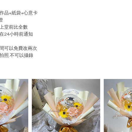
作品+紙袋+心意卡
燈
在上堂前比全數
在24小時前通知
時間可以免費改兩次
拍照.不可以攝錄