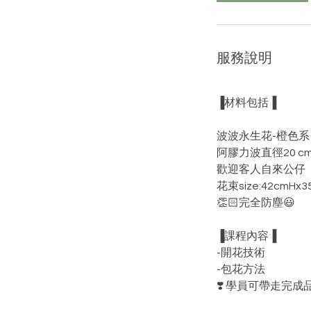
分
鐘
服務說明
▐材料包括▐
波波永生花-橙色
阿膠力波直徑20 c
歡迎客人自來公仔
花束size:42cmHx
👏🏻完全防塵😃
▐課程內容▐
-開花技術
-包花方法
❣️ 學員可帶走完成