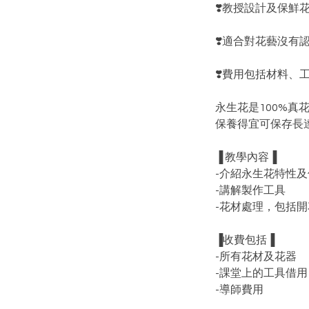
❣️教授設計及保
❣️適合對花藝沒有
❣️費用包括材料、
永生花是100%
保養得宜可保存長達
▐ 教學內容▐
-介紹永生花特性
-講解製作工具
-花材處理，包括
▐收費包括▐
-所有花材及花器
-課堂上的工具借用
-導師費用