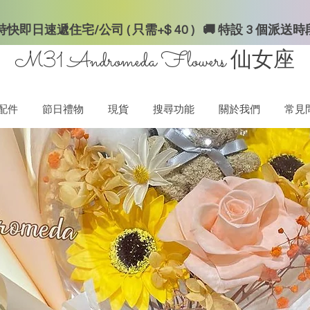
快即日速遞住宅/公司 ( 只需+$ 40 ) 🚚 特設 3 個派送
M31 Andromeda Flowers
仙女座
配件
節日禮物
現貨
搜尋功能
關於我們
常見