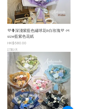
💜🪻深淺紫藍色繡球花&白玫瑰💜 -M
size藍紫色花紙
價格
HK$580.00
訂製2天