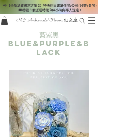
📢 【全新送貨優惠方案 2】特快即日速遞住宅/公司 ( 只需+$ 40 )
🚚 特設 3 個派送時段 🚀4 小時內專人送達！
M31 Andromeda Flowers
仙女座
藍紫黑
blue&purple&b
lack