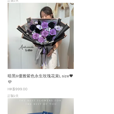
訂製2天
暗黑&優雅紫色永生玫瑰花束L size🖤
💜
價格
HK$999.00
訂製2天