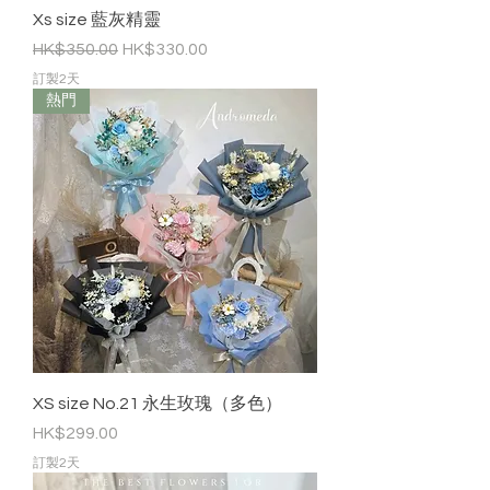
Xs size 藍灰精靈
一般價格
促銷價格
HK$350.00
HK$330.00
訂製2天
熱門
XS size No.21 永生玫瑰（多色）
價格
HK$299.00
訂製2天