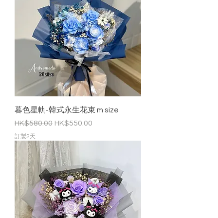
暮色星軌-韓式永生花束 m size
一般價格
促銷價格
HK$580.00
HK$550.00
訂製2天