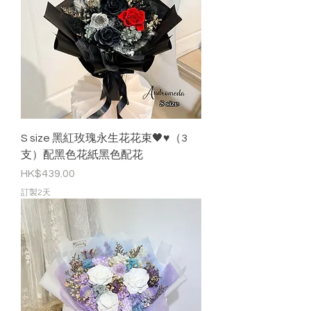
S size 黑紅玫瑰永生花花束🖤♥️（3
支）配黑色花紙黑色配花
價格
HK$439.00
訂製2天