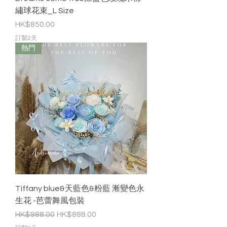
繡球花束_L Size
價格
HK$850.00
訂製2天
熱門
Tiffany blue&天藍色&粉藍 漸變色永
生花 -芭蕾舞風包裝
一般價格
促銷價格
HK$988.00
HK$888.00