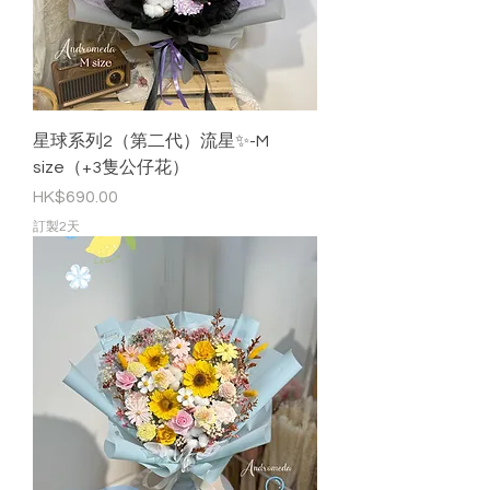
星球系列2（第二代）流星✨-M
size（+3隻公仔花）
價格
HK$690.00
訂製2天