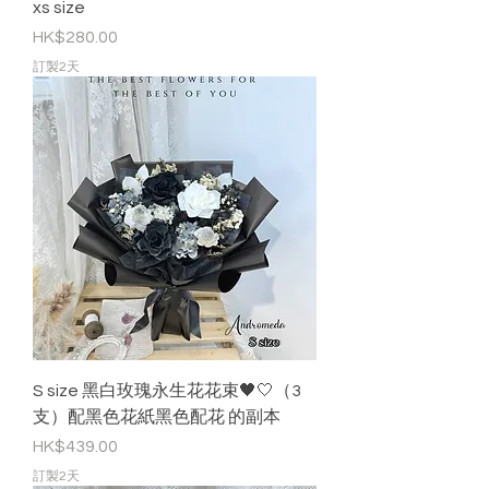
xs size
價格
HK$280.00
訂製2天
S size 黑白玫瑰永生花花束🖤🤍（3
支）配黑色花紙黑色配花 的副本
價格
HK$439.00
訂製2天