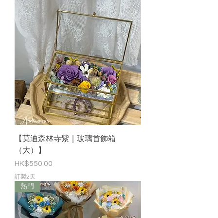
【莫迪森林寺紫｜玻璃首飾箱
（大）】
價格
HK$550.00
訂製2天
熱門