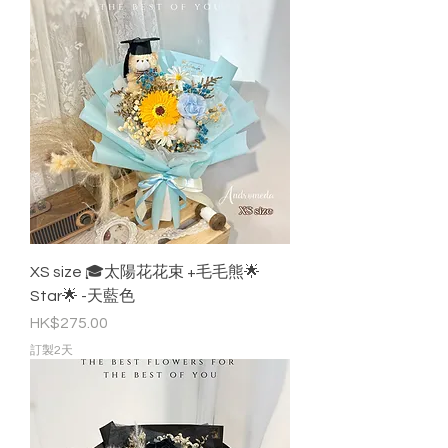
XS size 🎓太陽花花束 +毛毛熊🌟
Star🌟 -天藍色
價格
HK$275.00
訂製2天