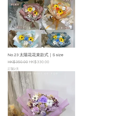
No.23 太陽花花束款式｜S size
一般價格
促銷價格
HK$350.00
HK$330.00
訂製2天