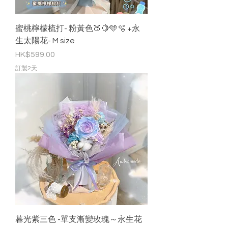
蜜桃檸檬梳打- 粉黃色🍑🍋🩵🫧 +永
生太陽花- M size
價格
HK$599.00
訂製2天
暮光紫三色 -單支漸變玫瑰～永生花