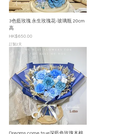
3色藍玫瑰 永生玫瑰花-玻璃瓶 20cm
高
價格
HK$650.00
訂製2天
Dreams come true深藍色玫瑰木棉