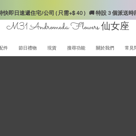
快即日速遞住宅/公司 ( 只需+$ 40 ) 🚚 特設 3 個派送
M31 Andromeda Flowers
仙女座
配件
節日禮物
現貨
搜尋功能
關於我們
常見