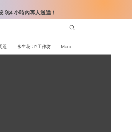
時段 🚀4 小時內專人送達！
問題
永生花DIY工作坊
More