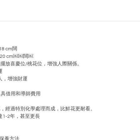
18 cm闊
×20 cm￼￼闊￼
瑰擺放喜慶位/桃花位，增強人際關係。
運
人，增強財運
工具借用和導師費用
真花，經過特別化學處理而成，比鮮花更耐看。
1-2年，甚至更長
及保養方法