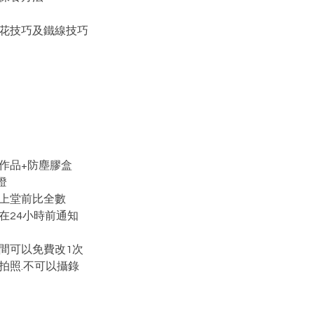
開花技巧及鐵線技巧
作品+防塵膠盒
燈
在上堂前比全數
在24小時前通知
間可以免費改1次
拍照.不可以攝錄