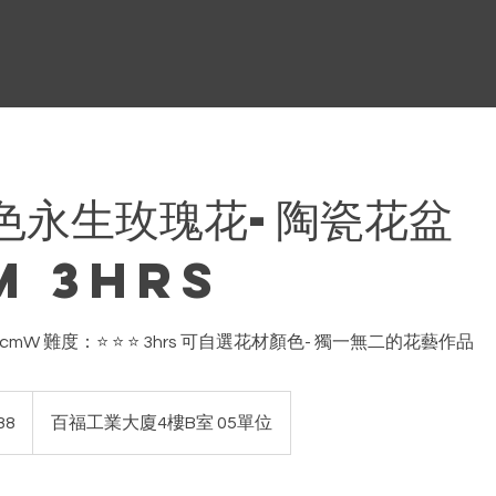
色永生玫瑰花-陶瓷花盆
m 3hrs
 x 18cmW 難度：⭐️ ⭐️ ⭐️ 3hrs 可自選花材顏色- 獨一無二的花藝作品
88
百福工業大廈4樓B室 05單位