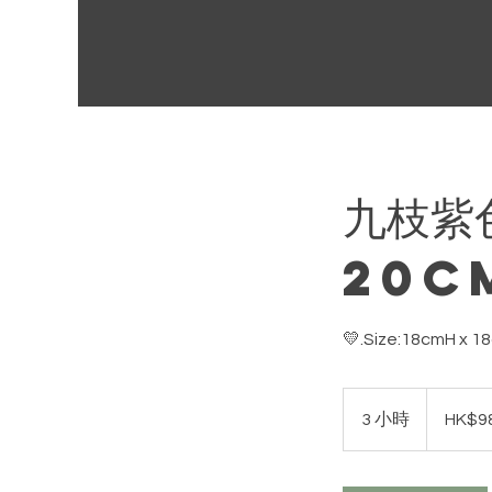
九枝紫
20c
💛.Size:18cmH
988
港
3 小時
3
HK$9
元
小
時