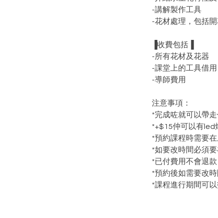
-講解製作工具
-花材處理，包括
▐收費包括▐
-所有花材及花器
-課堂上的工具借用
-導師費用
注意事項：
*完成咗就可以帶走
*+$15仲可以有led
*預約課程時需要
*如要改時間必須要
*已付費用不會退款
*預約後如需要改時
*課程進行期間可以