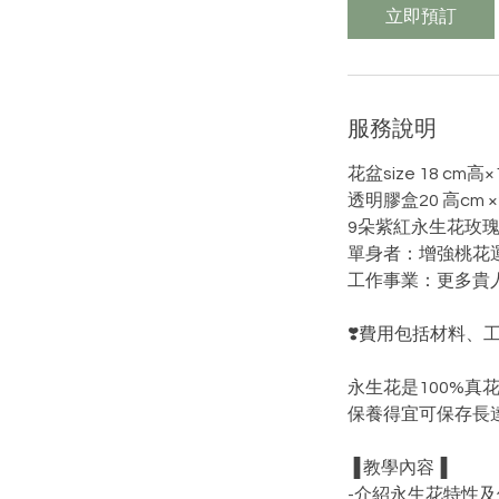
立即預訂
服務說明
花盆size 18 cm高×
透明膠盒20 高cm 
9朵紫紅永生花玫
單身者：增強桃花
工作事業：更多貴
❣️費用包括材料、
永生花是100%
保養得宜可保存長達
▐ 教學內容▐
-介紹永生花特性