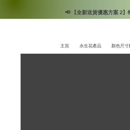
📢 【全新送貨優惠方案 2】特
主頁
永生花產品
顏色尺寸