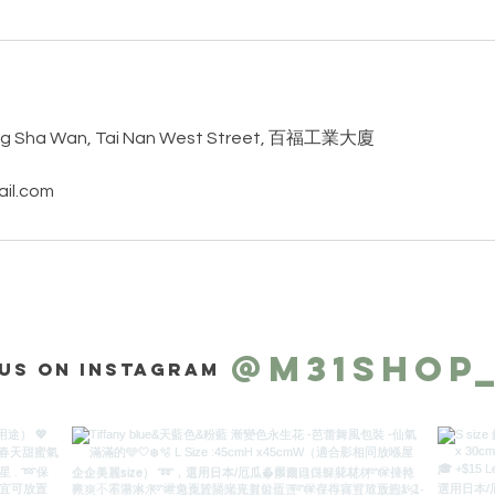
ng Sha Wan, Tai Nan West Street, 百福工業大廈
il.com
@m31shop
us on Instagram