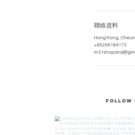
聯絡資料
Hong Kong, Cheu
+85256184173
m31shopand@gma
Follow 