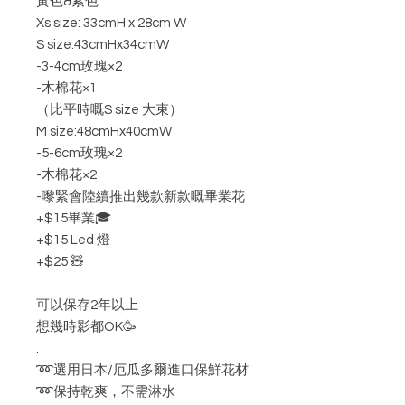
黃色&紫色
Xs size: 33cmH x 28cm W
S size:43cmHx34cmW
-3-4cm玫瑰×2
-木棉花×1
（比平時嘅S size 大束）
M size:48cmHx40cmW
-5-6cm玫瑰×2
-木棉花×2
-嚟緊會陸續推出幾款新款嘅畢業花
+$15畢業🎓
+$15 Led 燈
+$25 🧸
.
可以保存2年以上
想幾時影都OK🥳
.
➿選用日本/厄瓜多爾進口保鮮花材
➿保持乾爽，不需淋水