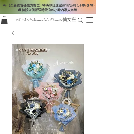
📢 【全新送貨優惠方案 2】特快即日速遞住宅/公司 ( 只需+$ 40 )
🚚 特設 3 個派送時段 🚀4 小時內專人送達！
M31 Andromeda Flowers
仙女座