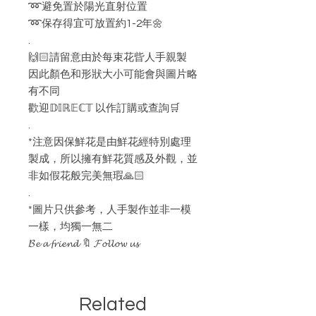
➿避免置於陽光直射位置
➿保存得宜可放置約1-2年🌼
.
🙌🏻請留意由於每束花㫮人手親製
因此顏色和形狀大小可能會與圖片略
有不同
歡迎𝔻𝕀ℝ𝔼ℂ𝕋 以作訂購或查詢🛒
.
*注意因保鮮花是由鮮花經特別處理
製成，所以擁有鮮花質感及外觀，並
非如假花般完美無瑕🙏🏻
.
*圖片只供參考，人手製作並非一模
一樣，均獨一無二
𝓑𝓮 𝓪 𝓯𝓻𝓲𝓮𝓷𝓭 🔖 𝓕𝓸𝓵𝓵𝓸𝔀 𝓾𝓼
Related