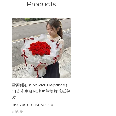
Products
雪舞傾心 (Snowfall Elegance）
3色藍玫瑰 永生玫瑰花-
11支永生紅玫瑰🌹芭蕾舞花紙包
20cm 高
裝
價格
HK$650.00
一般價格
促銷價格
HK$799.00
HK$699.00
訂製2天
訂製2天