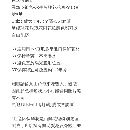
束送俾朋友
黑x紅x銀色-永生玫瑰花花束-S size
🩶♥️🖤
S size 偏大：45 cm高×35 cm闊
💗繡球花 玫瑰花同花紙顏色都可以
自由配搭
.
➿選用日本/厄瓜多爾進口保鮮花材
➿保持乾爽，不需淋水
➿避免置於陽光直射位置
➿保存得宜可放置約1-2年🌼
.
🙌🏻請留意由於每束花㫮人手親製
因此顏色和形狀大小可能會與圖片略
有不同
歡迎𝔻𝕀ℝ𝔼ℂ𝕋 以作訂購或查詢🛒
.
*注意因保鮮花是由鮮花經特別處理
製成，所以擁有鮮花質感及外觀，並