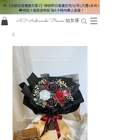
📢 【全新送貨優惠方案 2】特快即日速遞住宅/公司 ( 只需+$ 40 )
🚚 特設 3 個派送時段 🚀4 小時內專人送達！
M31 Andromeda Flowers
仙女座