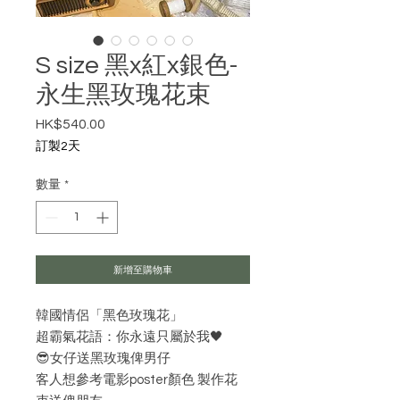
S size 黑x紅x銀色-
永生黑玫瑰花束
HK$540.00
價格
訂製2天
數量
*
新增至購物車
韓國情侶「黑色玫瑰花」
超霸氣花語：你永遠只屬於我🖤
😎女仔送黑玫瑰俾男仔
客人想參考電影poster顏色 製作花