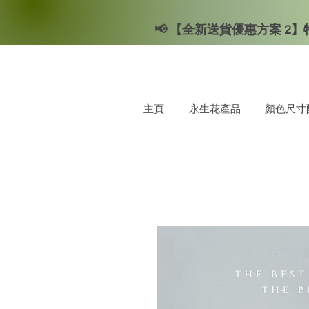
📢 【全新送貨優惠方案 2】特
主頁
永生花產品
顏色尺寸