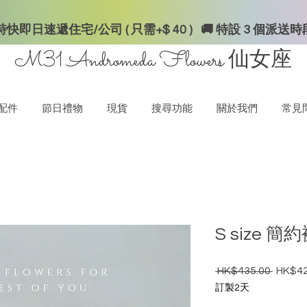
快即日速遞住宅/公司 ( 只需+$ 40 ) 🚚 特設 3 個派送
M31 Andromeda Flowers
仙女座
配件
節日禮物
現貨
搜尋功能
關於我們
常見
S size 
 HK$435.00 
HK$42
一般價
訂製2天