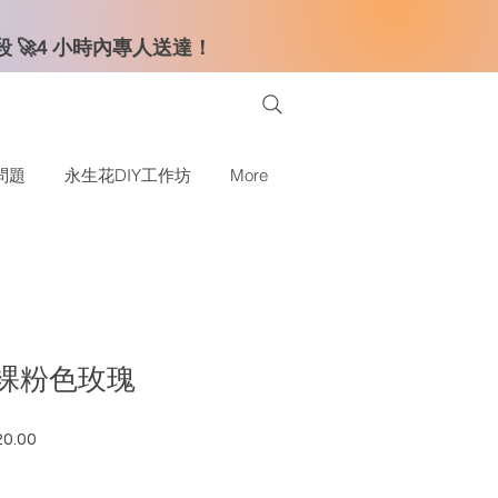
時段 🚀4 小時內專人送達！
問題
永生花DIY工作坊
More
簡約裸粉色玫瑰
0.00
格
促銷價格