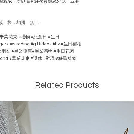
理製成，所以擁有鮮花質感及外觀，並非
模一樣，均獨一無二
 #畢業花束 #禮物 #紀念日 #生日
gers #wedding #giftideas #hk #生日禮物
禮物 #女朋友 #畢業優惠#畢業禮物 #生日花束
shop_and #畢業花束 #退休 #辭職 #移民禮物
Related Products