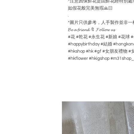
*注意因保鮮花是由鮮花經特別處
如假花般完美無瑕🙏🏻
.
*圖片只供參考，人手製作並非一
𝓑𝓮 𝓪 𝓯𝓻𝓲𝓮𝓷𝓭 🔖 𝓕𝓸𝓵𝓵𝓸𝔀 𝓾𝓼
#花 #乾花 #永生花 #新娘 #花球
#happybirthday #結婚 #hongkon
#hkshop #hk #gf #女朋友
#hkflower #hkigshop #m31