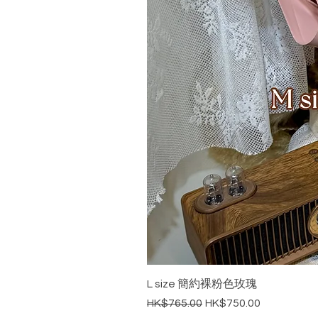
L size 簡約裸粉色玫瑰
一般價格
促銷價格
HK$765.00
HK$750.00