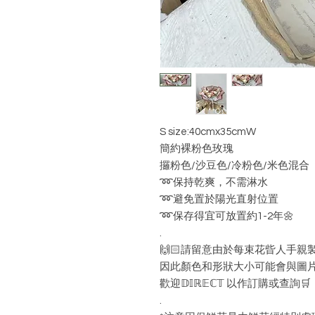
S size:40cmx35cmW
簡約裸粉色玫瑰
攞粉色/沙豆色/冷粉色/米色混合
➿保持乾爽，不需淋水
➿避免置於陽光直射位置
➿保存得宜可放置約1-2年🌼
.
🙌🏻請留意由於每束花㫮人手親
因此顏色和形狀大小可能會與圖
歡迎𝔻𝕀ℝ𝔼ℂ𝕋 以作訂購或查詢🛒
.