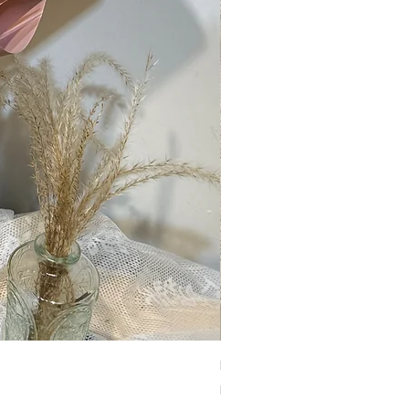
Dreams come true深藍色
價格
HK$850.00