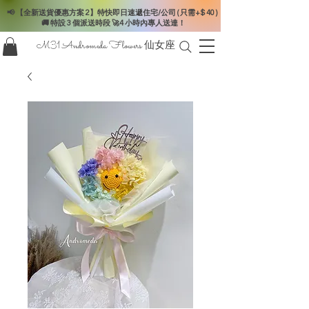
📢 【全新送貨優惠方案 2】特快即日速遞住宅/公司 ( 只需+$ 40 )
🚚 特設 3 個派送時段 🚀4 小時內專人送達！
M31 Andromeda Flowers
仙女座