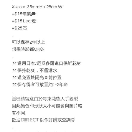
Xs size: 35mmH x 28cm W
+$15畢業🎓
+$15 Led 燈
+$25 🧸
.
可以保存2年以上
想幾時影都OK🥳
.
➿選用日本/厄瓜多爾進口保鮮花材
➿保持乾爽，不需淋水
➿避免置於陽光直射位置
➿保存得宜可放置約1-2年🌼
.
🙌🏻請留意由於每束花㫮人手親製
因此顏色和形狀大小可能會與圖片略
有不同
歡迎𝔻𝕀ℝ𝔼ℂ𝕋 以作訂購或查詢🛒
.