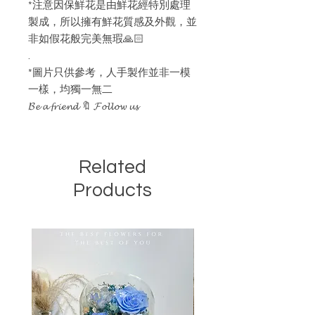
*注意因保鮮花是由鮮花經特別處理
製成，所以擁有鮮花質感及外觀，並
非如假花般完美無瑕🙏🏻
.
*圖片只供參考，人手製作並非一模
一樣，均獨一無二
𝓑𝓮 𝓪 𝓯𝓻𝓲𝓮𝓷𝓭 🔖 𝓕𝓸𝓵𝓵𝓸𝔀 𝓾𝓼
Related
Products