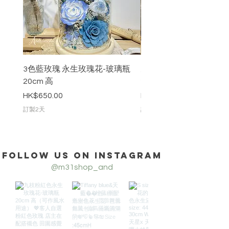
3色藍玫瑰 永生玫瑰花-玻璃瓶
九枝粉紅色永生玫瑰花-
20cm 高
20cm 高
價格
價格
HK$650.00
HK$888.00
訂製2天
訂製2天
Follow us on Instagram
@m31shop_and