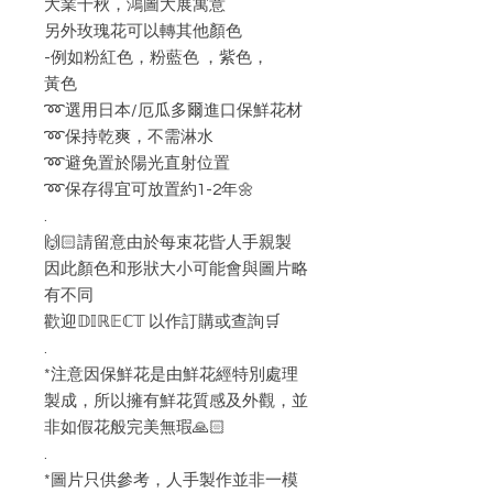
大業千秋，鴻圖大展寓意
另外玫瑰花可以轉其他顏色
-例如粉紅色，粉藍色 ，紫色，
黃色
➿選用日本/厄瓜多爾進口保鮮花材
➿保持乾爽，不需淋水
➿避免置於陽光直射位置
➿保存得宜可放置約1-2年🌼
.
🙌🏻請留意由於每束花㫮人手親製
因此顏色和形狀大小可能會與圖片略
有不同
歡迎𝔻𝕀ℝ𝔼ℂ𝕋 以作訂購或查詢🛒
.
*注意因保鮮花是由鮮花經特別處理
製成，所以擁有鮮花質感及外觀，並
非如假花般完美無瑕🙏🏻
.
*圖片只供參考，人手製作並非一模