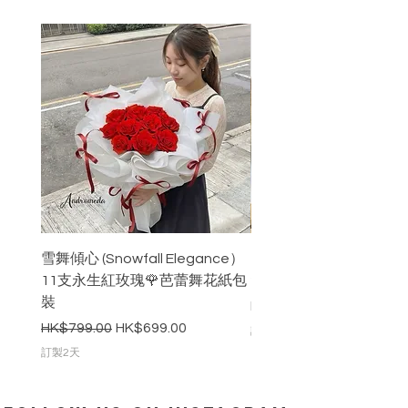
雪舞傾心 (Snowfall Elegance）
3色藍玫瑰 永生玫瑰花-
11支永生紅玫瑰🌹芭蕾舞花紙包
20cm 高
裝
價格
HK$650.00
一般價格
促銷價格
HK$799.00
HK$699.00
訂製2天
訂製2天