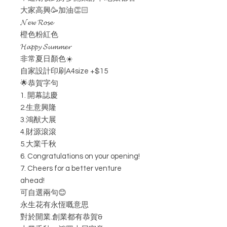
大家高興🥳加油👏🏻
𝓝𝓮𝔀 𝓡𝓸𝓼𝓮
橙色粉紅色
𝓗𝓪𝓹𝓹𝔂 𝓢𝓾𝓶𝓶𝓮𝓻
非常夏日顏色☀️
自家設計印刷A4size +$15
🌟恭賀字句
1. 開幕誌慶
2.生意興隆
3.鴻猷大展
4.財源滾滾
5.大業千秋
6. Congratulations on your opening!
7. Cheers for a better venture
ahead!
可自選兩句😊
永生花有永恆嘅意思
對於開業.創業都有恭賀&