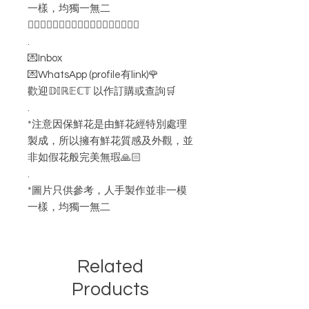
一樣，均獨一無二
👇🏻👇🏻👇🏻👇🏻👇🏻👇🏻👇🏻👇🏻👇🏻
.
💌Inbox
💌WhatsApp (profile有link)🌹
歡迎𝔻𝕀ℝ𝔼ℂ𝕋 以作訂購或查詢🛒
.
*注意因保鮮花是由鮮花經特別處理
製成，所以擁有鮮花質感及外觀，並
非如假花般完美無瑕🙏🏻
.
*圖片只供參考，人手製作並非一模
一樣，均獨一無二
Related
Products