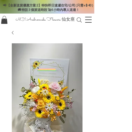
📢 【全新送貨優惠方案 2】特快即日速遞住宅/公司 ( 只需+$ 40 )
🚚 特設 3 個派送時段 🚀4 小時內專人送達！
M31 Andromeda Flowers
仙女座