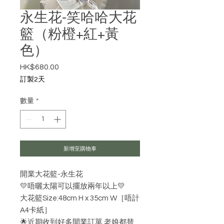
永生花-笑哈哈大花
籃（粉橙+紅+黃
色）
HK$680.00
價格
訂製2天
數量
*
新增至購物車
開業大花籃-永生花
💛唔曬太陽可以擺放兩年以上💛
大花籃Size:48cm H x 35cm W［唔計
A4卡紙］
🌟近期收到好多開業訂單.老娘都替