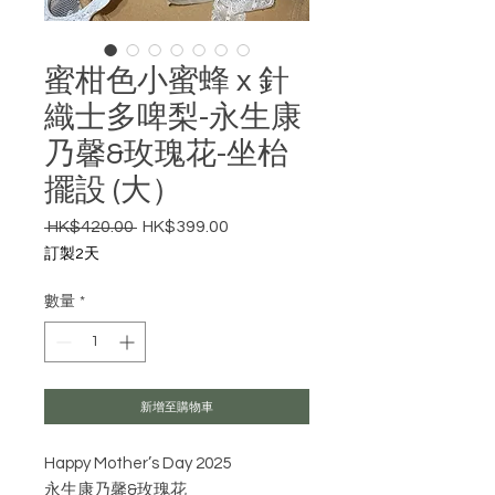
蜜柑色小蜜蜂 x 針
織士多啤梨-永生康
乃馨&玫瑰花-坐枱
擺設 (大）
 HK$420.00 
HK$399.00
一般價格
促銷價格
訂製2天
數量
*
新增至購物車
Happy Mother’s Day 2025
永生康乃馨&玫瑰花