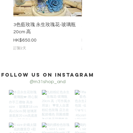
3色藍玫瑰 永生玫瑰花-玻璃瓶
九枝粉紅色永生玫瑰花-
20cm 高
20cm 高
價格
價格
HK$650.00
HK$888.00
訂製2天
訂製2天
Follow us on Instagram
@m31shop_and