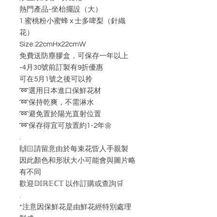
熱門產品-坐枱擺設（大）
1.蜜桃粉小蜜蜂 x 士多啤梨（針織
花）
Size:22cmHx22cmW
免費送防塵膠盒，可保存一年以上
-4月30號前訂製有9折優惠
可在5月1號之後可以拎
➿選用日本進口保鮮花材
➿保持乾爽，不需淋水
➿避免置於陽光直射位置
➿保存得宜可放置約1-2年🌼
.
🙌🏻請留意由於每束花㫮人手親製
因此顏色和形狀大小可能會與圖片略
有不同
歡迎𝔻𝕀ℝ𝔼ℂ𝕋 以作訂購或查詢🛒
.
*注意因保鮮花是由鮮花經特別處理