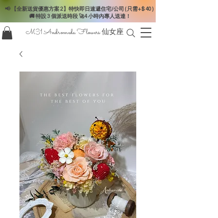
📢 【全新送貨優惠方案 2】特快即日速遞住宅/公司 ( 只需+$ 40 )
🚚 特設 3 個派送時段 🚀4 小時內專人送達！
M31 Andromeda Flowers
仙女座