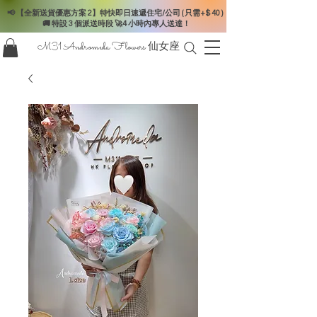
📢 【全新送貨優惠方案 2】特快即日速遞住宅/公司 ( 只需+$ 40 )
🚚 特設 3 個派送時段 🚀4 小時內專人送達！
M31 Andromeda Flowers
仙女座