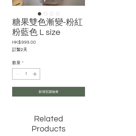
糖果雙色漸變-粉紅
粉藍色 L size
HK$999.00
價格
訂製2天
數量
*
新增至購物車
Related
Products