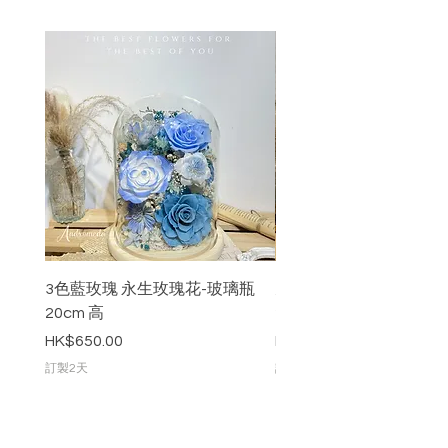
3色藍玫瑰 永生玫瑰花-玻璃瓶
九枝粉紅色永生玫瑰花-
20cm 高
20cm 高
價格
價格
HK$650.00
HK$888.00
訂製2天
訂製2天