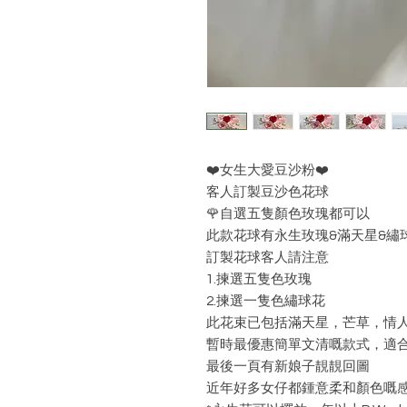
❤️女生大愛豆沙粉❤️
客人訂製豆沙色花球
🌹自選五隻顏色玫瑰都可以
此款花球有永生玫瑰&滿天星&繡
訂製花球客人請注意
1.揀選五隻色玫瑰
2.揀選一隻色繡球花
此花束已包括滿天星，芒草，情
暫時最優惠簡單文清嘅款式，適
最後一頁有新娘子靚靚回圖
近年好多女仔都鍾意柔和顏色嘅