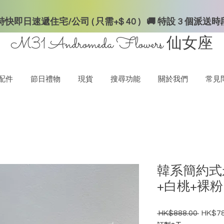
快即日速遞住宅/公司 ( 只需+$ 40 ) 🚚 特設 3 個派送
M31 Andromeda Flowers
仙女座
配件
節日禮物
現貨
搜尋功能
關於我們
常見
韓系簡約式
+白桃+裸
 HK$888.00 
HK$78
一般價