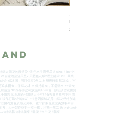
九枝粉紅色永生玫瑰花-玻璃瓶 
價格
HK$888.00
訂製2天
_and