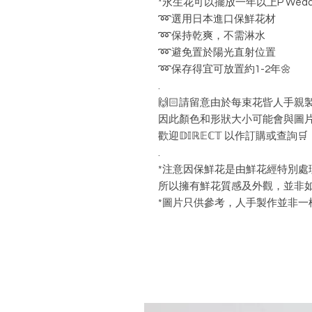
*永生花可以擺放一年以上P Weddi
➿選用日本進口保鮮花材
➿保持乾爽，不需淋水
➿避免置於陽光直射位置
➿保存得宜可放置約1-2年🌼
.
🙌🏻請留意由於每束花㫮人手親
因此顏色和形狀大小可能會與圖
歡迎𝔻𝕀ℝ𝔼ℂ𝕋 以作訂購或查詢🛒
.
*注意因保鮮花是由鮮花經特別處
所以擁有鮮花質感及外觀，並非如
*圖片只供參考，人手製作並非一