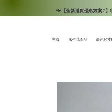
📢 【全新送貨優惠方案 2】特
主頁
永生花產品
顏色尺寸