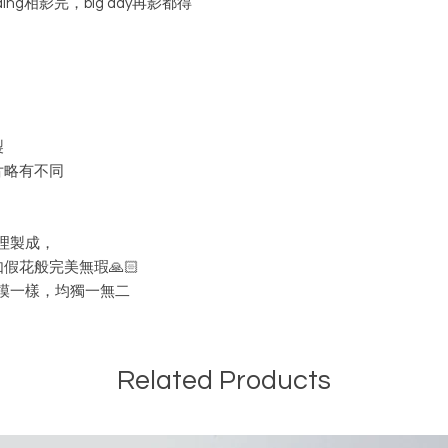
ng相影完，big day再影都得
製
片略有不同
理製成，
假花般完美無瑕🙏🏻
模一樣，均獨一無二
Related Products