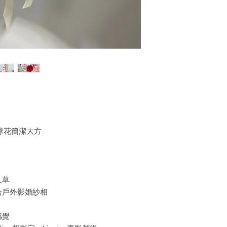
球花簡潔大方
人草
合戶外影婚紗相
感覺