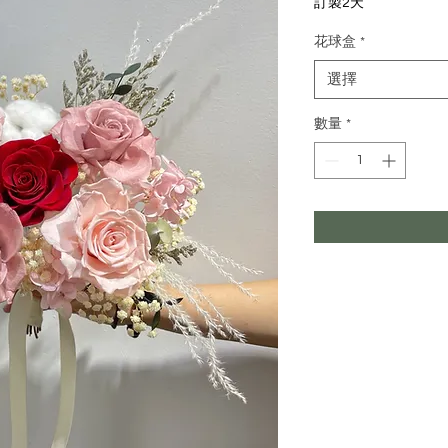
訂製2天
花球盒
*
選擇
數量
*