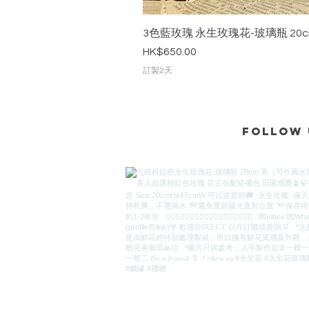
3色藍玫瑰 永生玫瑰花-玻璃瓶 20c
價格
HK$650.00
訂製2天
Follow 