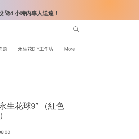
時段 🚀4 小時內專人送達！
問題
永生花DIY工作坊
More
永生花球9” （紅色
粉）
8.00
格
促銷價格