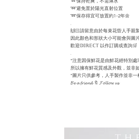
➿保持乾爽，不需淋水
➿避免置於陽光直射位置
➿保存得宜可放置約1-2年🌼
.
🙌🏻請留意由於每束花㫮人手親
因此顏色和形狀大小可能會與圖
歡迎𝔻𝕀ℝ𝔼ℂ𝕋 以作訂購或查詢🛒
.
*注意因保鮮花是由鮮花經特別處
所以擁有鮮花質感及外觀，並非如
*圖片只供參考，人手製作並非一
𝓑𝓮 𝓪 𝓯𝓻𝓲𝓮𝓷𝓭 🔖 𝓕𝓸𝓵𝓵𝓸𝔀 𝓾𝓼