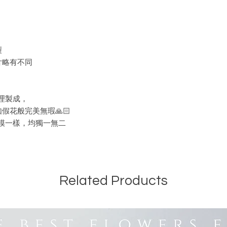
製
片略有不同
理製成，
假花般完美無瑕🙏🏻
模一樣，均獨一無二
Related Products