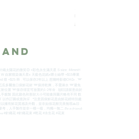
九枝粉紅色永生玫瑰花-玻璃瓶 
價格
HK$888.00
訂製2天
_and