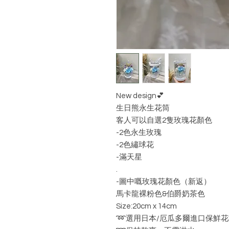
New design💕
生日熊永生花筒
客人可以自選2隻玫瑰花顏色
-2色永生玫瑰
-2色繡球花
-滿天星
.
-圖中嘅玫瑰花顏色（新返）
馬卡龍裸粉色&伯爵奶茶色
Size:20cm x 14cm
➿選用日本/厄瓜多爾進口保鮮花