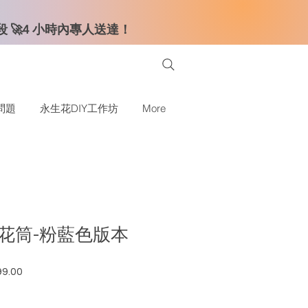
時段 🚀4 小時內專人送達！
問題
永生花DIY工作坊
More
花筒-粉藍色版本
9.00
格
促銷價格