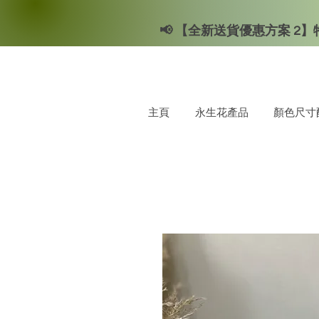
📢 【全新送貨優惠方案 2】特
主頁
永生花產品
顏色尺寸