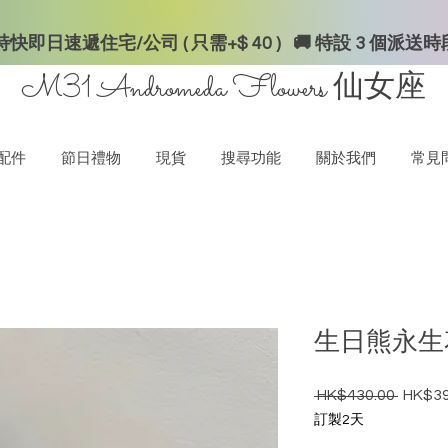
快即日速遞住宅/公司 ( 只需+$ 40 ) 🚚 特設 3 個派送
M31 Andromeda Flowers
仙女座
配件
節日禮物
現貨
搜尋功能
關於我們
常見
生日熊永生
 HK$430.00 
HK$39
一般價
訂製2天