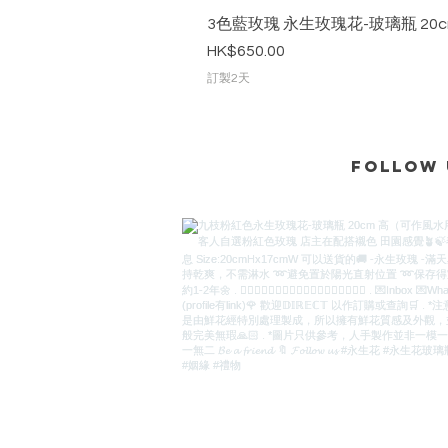
3色藍玫瑰 永生玫瑰花-玻璃瓶 20c
價格
HK$650.00
訂製2天
Follow 