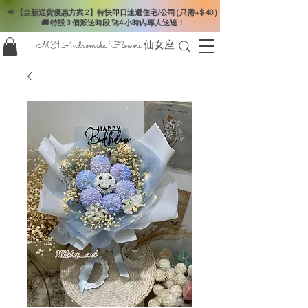
📢 【全新送貨優惠方案 2】特快即日速遞住宅/公司 ( 只需+$ 40 )
🚚 特設 3 個派送時段 🚀4 小時內專人送達！
M31 Andromeda Flowers
仙女座