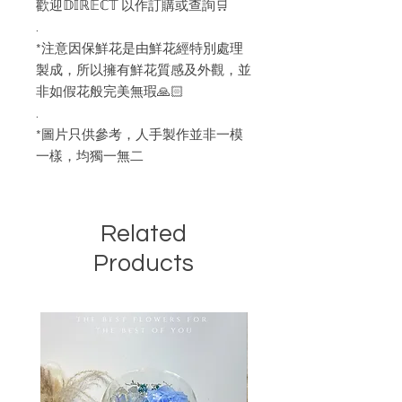
歡迎𝔻𝕀ℝ𝔼ℂ𝕋 以作訂購或查詢🛒
.
*注意因保鮮花是由鮮花經特別處理
製成，所以擁有鮮花質感及外觀，並
非如假花般完美無瑕🙏🏻
.
*圖片只供參考，人手製作並非一模
一樣，均獨一無二
Related
Products