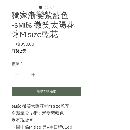
獨家漸變紫藍色
-ѕмιℓє 微笑太陽花
🌞M size乾花
HK$399.00
價格
訂製2天
數量
*
新增至購物車
ѕмιℓє 微笑太陽花🌞M size乾花
全新暈染技術：漸變紫藍色
🌟有現貨🌟
（圖中係M size 另+生日牌&Led