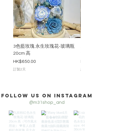
3色藍玫瑰 永生玫瑰花-玻璃瓶
九枝粉紅色永生玫瑰花-
20cm 高
20cm 高
價格
價格
HK$650.00
HK$888.00
訂製2天
訂製2天
Follow us on Instagram
@m31shop_and