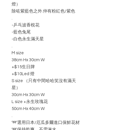
燈）
除咗紫藍色之外.仲有粉紅色/紫色
.
-乒乓波香梘花
-藍色兔尾
-白色永生滿天星
.
M size
38cm Hx 30cm W
+$15生日牌
+$10Led 燈
S size （只有中間哈哈笑沒有滿天
星）
30cm Hx 30cm W
L size +永生玫瑰花
50cm Hx 40cm W
.
➿選用日本/厄瓜多爾進口保鮮花材
➿保持乾爽，不需淋水