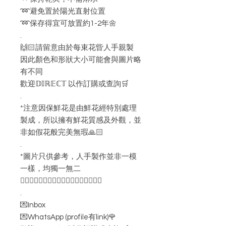
➿避免置於陽光直射位置
➿保存得宜可放置約1-2年🌼
.
🙌🏻請留意由於每束花㫮人手親製
因此顏色和形狀大小可能會與圖片略
有不同
歡迎𝔻𝕀ℝ𝔼ℂ𝕋 以作訂購或查詢🛒
.
*注意因保鮮花是由鮮花經特別處理
製成，所以擁有鮮花質感及外觀，並
非如假花般完美無瑕🙏🏻
.
*圖片只供參考，人手製作並非一模
一樣，均獨一無二
👇🏻👇🏻👇🏻👇🏻👇🏻👇🏻👇🏻👇🏻👇🏻
.
💌Inbox
💌WhatsApp (profile有link)🌹