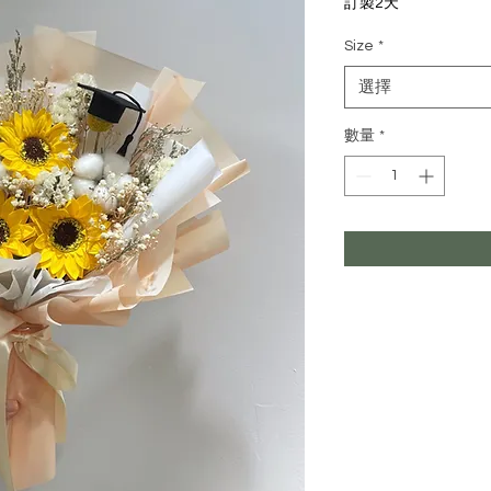
訂製2天
Size
*
選擇
數量
*