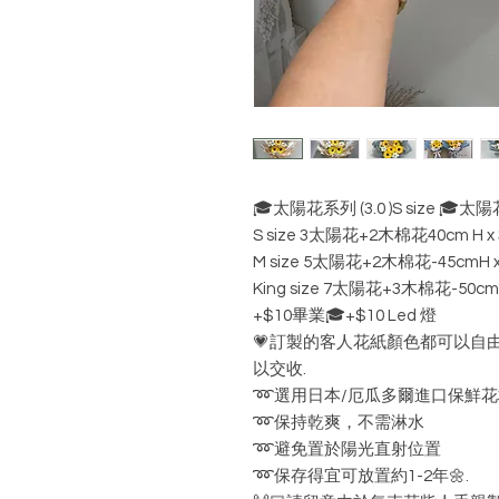
🎓太陽花系列 (3.0 )S size 🎓太陽
S size 3太陽花+2木棉花40cm H x
M size 5太陽花+2木棉花-45cmH x
King size 7太陽花+3木棉花-50cmH
+$10畢業🎓+$10 Led 燈
💗訂製的客人花紙顏色都可以自由配搭（2
以交收.
➿選用日本/厄瓜多爾進口保鮮花
➿保持乾爽，不需淋水
➿避免置於陽光直射位置
➿保存得宜可放置約1-2年🌼.