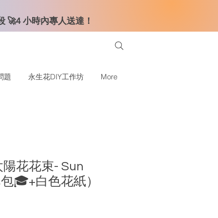
時段 🚀4 小時內專人送達！
問題
永生花DIY工作坊
More
陽花花束- Sun
錢已包🎓+白色花紙）