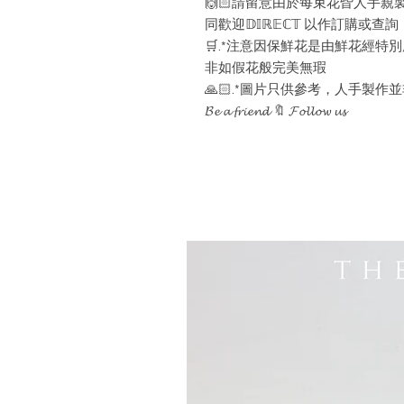
🙌🏻請留意由於每束花㫮人手
同歡迎𝔻𝕀ℝ𝔼ℂ𝕋 以作訂購或查詢
🛒.*注意因保鮮花是由鮮花經
非如假花般完美無瑕
🙏🏻.*圖片只供參考，人手製
𝓑𝓮 𝓪 𝓯𝓻𝓲𝓮𝓷𝓭 🔖 𝓕𝓸𝓵𝓵𝓸𝔀 𝓾𝓼