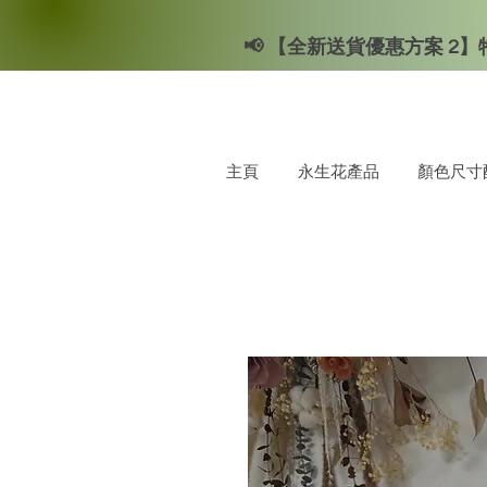
📢 【全新送貨優惠方案 2】特
主頁
永生花產品
顏色尺寸