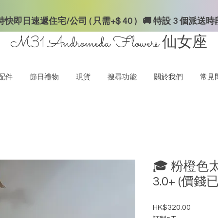
快即日速遞住宅/公司 ( 只需+$ 40 ) 🚚 特設 3 個派送
M31 Andromeda Flowers
仙女座
配件
節日禮物
現貨
搜尋功能
關於我們
常見
🎓 粉橙色太
3.0+ (價
HK$320.00
價格