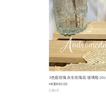
3色藍玫瑰 永生玫瑰花-玻璃瓶 20c
價格
HK$650.00
訂製2天