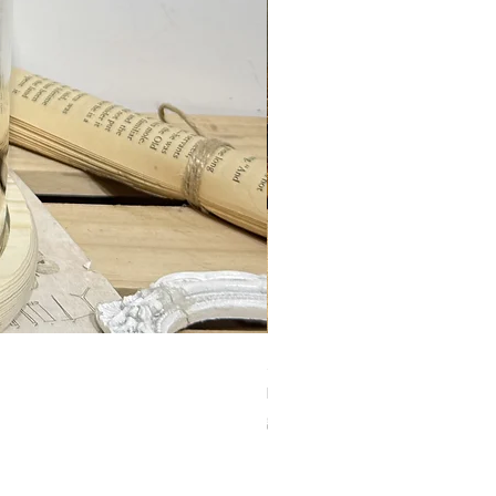
九枝粉紅色永生玫瑰花-玻璃瓶 
價格
HK$888.00
訂製2天