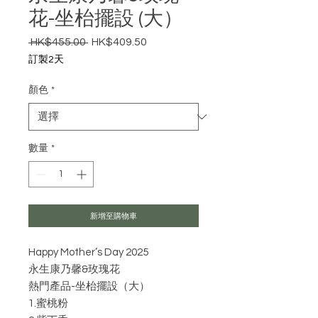
花-坐枱擺設 (大）
 HK$455.00 
HK$409.50
一般價格
促銷價格
訂製2天
顏色
*
數量
*
新增至購物車
Happy Mother’s Day 2025
永生康乃馨&玫瑰花
熱門產品-坐枱擺設（大）
1.蜜桃粉