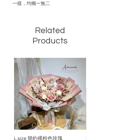
一樣，均獨一無二
Related
Products
L size 簡約裸粉色玫瑰
Dreams come true