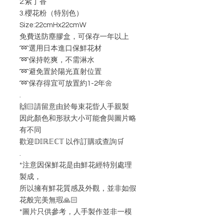
2.紫丁香
3.櫻花粉（特別色）
Size:22cmHx22cmW
免費送防塵膠盒，可保存一年以上
➿選用日本進口保鮮花材
➿保持乾爽，不需淋水
➿避免置於陽光直射位置
➿保存得宜可放置約1-2年🌼
.
🙌🏻請留意由於每束花㫮人手親製
因此顏色和形狀大小可能會與圖片略
有不同
歡迎𝔻𝕀ℝ𝔼ℂ𝕋 以作訂購或查詢🛒
.
*注意因保鮮花是由鮮花經特別處理
製成，
所以擁有鮮花質感及外觀，並非如假
花般完美無瑕🙏🏻
*圖片只供參考，人手製作並非一模