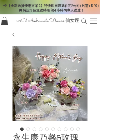
📢 【全新送貨優惠方案 2】特快即日速遞住宅/公司 ( 只需+$ 40 )
🚚 特設 3 個派送時段 🚀4 小時內專人送達！
M31 Andromeda Flowers
仙女座
永生康乃馨&玫瑰