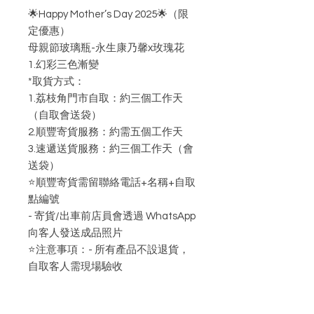
🌟Happy Mother’s Day 2025🌟（限
定優惠）
母親節玻璃瓶-永生康乃馨x玫瑰花
1.幻彩三色漸變
*取貨方式：
1.荔枝角門市自取：約三個工作天
（自取會送袋）
2.順豐寄貨服務：約需五個工作天
3.速遞送貨服務：約三個工作天（會
送袋）
⭐️順豐寄貨需留聯絡電話+名稱+自取
點編號
- 寄貨/出車前店員會透過 WhatsApp
向客人發送成品照片
⭐️注意事項：- 所有產品不設退貨，
自取客人需現場驗收