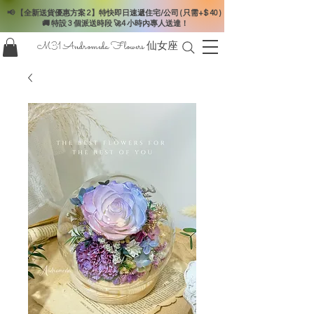
📢 【全新送貨優惠方案 2】特快即日速遞住宅/公司 ( 只需+$ 40 )
🚚 特設 3 個派送時段 🚀4 小時內專人送達！
M31 Andromeda Flowers
仙女座