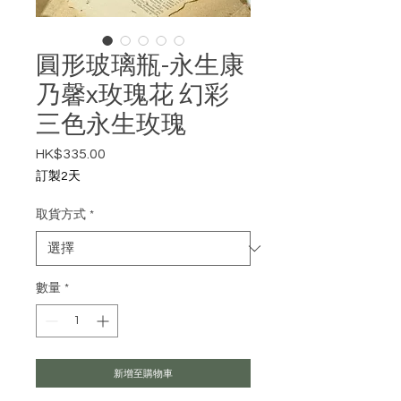
圓形玻璃瓶-永生康
乃馨x玫瑰花 幻彩
三色永生玫瑰
HK$335.00
價格
訂製2天
取貨方式
*
數量
*
新增至購物車