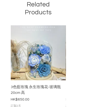
Related
Products
3色藍玫瑰 永生玫瑰花-玻璃瓶
九枝粉紅色永生玫瑰花-
20cm 高
20cm 高
價格
價格
HK$650.00
HK$888.00
訂製2天
訂製2天