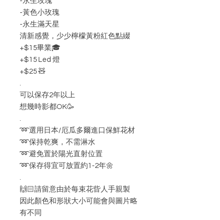
-永生玫瑰
-黃色小玫瑰
-永生滿天星
清新感覺，少少檸檬黃粉紅色點綴
+$15畢業🎓
+$15 Led 燈
+$25 🧸
.
可以保存2年以上
想幾時影都OK🥳
.
➿選用日本/厄瓜多爾進口保鮮花材
➿保持乾爽，不需淋水
➿避免置於陽光直射位置
➿保存得宜可放置約1-2年🌼
.
🙌🏻請留意由於每束花㫮人手親製
因此顏色和形狀大小可能會與圖片略
有不同