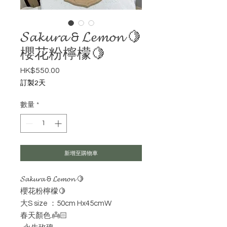
𝓢𝓪𝓴𝓾𝓻𝓪 & 𝓛𝓮𝓶𝓸𝓷 🍋
櫻花粉檸檬🍋
HK$550.00
價格
訂製2天
數量
*
新增至購物車
𝓢𝓪𝓴𝓾𝓻𝓪 & 𝓛𝓮𝓶𝓸𝓷 🍋
櫻花粉檸檬🍋
大S size ：50cm Hx45cmW
春天顏色.👼🏻