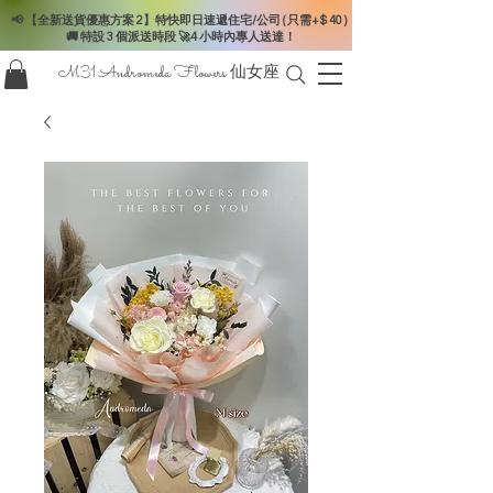
📢 【全新送貨優惠方案 2】特快即日速遞住宅/公司 ( 只需+$ 40 )
🚚 特設 3 個派送時段 🚀4 小時內專人送達！
M31 Andromeda Flowers
仙女座