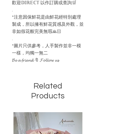
歡迎𝔻𝕀ℝ𝔼ℂ𝕋 以作訂購或查詢🛒
.
*注意因保鮮花是由鮮花經特別處理
製成，所以擁有鮮花質感及外觀，並
非如假花般完美無瑕🙏🏻
.
*圖片只供參考，人手製作並非一模
一樣，均獨一無二
𝓑𝓮 𝓪 𝓯𝓻𝓲𝓮𝓷𝓭 🔖 𝓕𝓸𝓵𝓵𝓸𝔀 𝓾𝓼
Related
Products