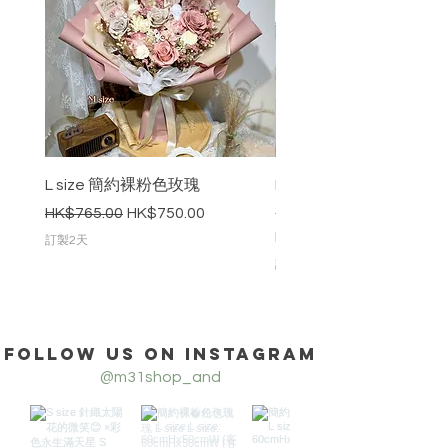
L size 簡約裸粉色玫瑰
Dreams come true
木棉繡球花束_L Size
一般價格
促銷價格
HK$765.00
HK$750.00
價格
HK$850.00
訂製2天
訂製2天
Follow us on Instagram
@m31shop_and