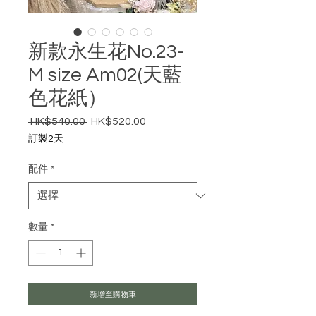
新款永生花No.23-
M size Am02(天藍
色花紙）
 HK$540.00 
HK$520.00
一般價格
促銷價格
訂製2天
配件
*
數量
*
新增至購物車