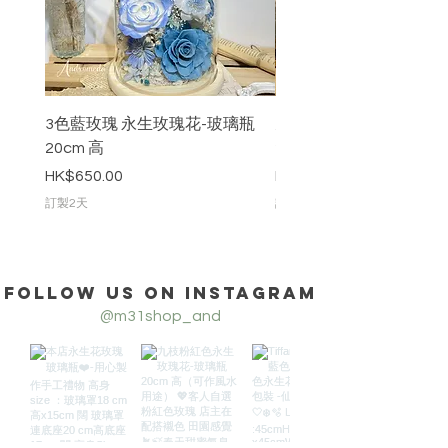
3色藍玫瑰 永生玫瑰花-玻璃瓶
九枝粉紅色永生玫瑰花-
20cm 高
20cm 高
價格
價格
HK$650.00
HK$888.00
訂製2天
訂製2天
Follow us on Instagram
@m31shop_and