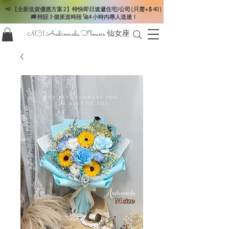
📢 【全新送貨優惠方案 2】特快即日速遞住宅/公司 ( 只需+$ 40 )
🚚 特設 3 個派送時段 🚀4 小時內專人送達！
M31 Andromeda Flowers
仙女座