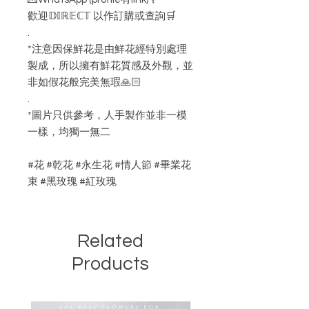
歡迎𝔻𝕀ℝ𝔼ℂ𝕋 以作訂購或查詢🛒
.
*注意因保鮮花是由鮮花經特別處理
製成，所以擁有鮮花質感及外觀，並
非如假花般完美無瑕🙏🏻
.
*圖片只供參考，人手製作並非一模
一樣，均獨一無二
#花 #乾花 #永生花 #情人節 #畢業花
束 #黑玫瑰 #紅玫瑰
Related
Products