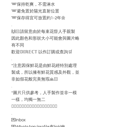
➿保持乾爽，不需淋水
➿避免置於陽光直射位置
➿保存得宜可放置約1-2年🌼
.
🙌🏻請留意由於每束花㫮人手親製
因此顏色和形狀大小可能會與圖片略
有不同
歡迎𝔻𝕀ℝ𝔼ℂ𝕋 以作訂購或查詢🛒
.
*注意因保鮮花是由鮮花經特別處理
製成，所以擁有鮮花質感及外觀，並
非如假花般完美無瑕🙏🏻
.
*圖片只供參考，人手製作並非一模
一樣，均獨一無二
👇🏻👇🏻👇🏻👇🏻👇🏻👇🏻👇🏻👇🏻👇🏻
.
💌Inbox
💌WhatsApp (profile有link)🌹