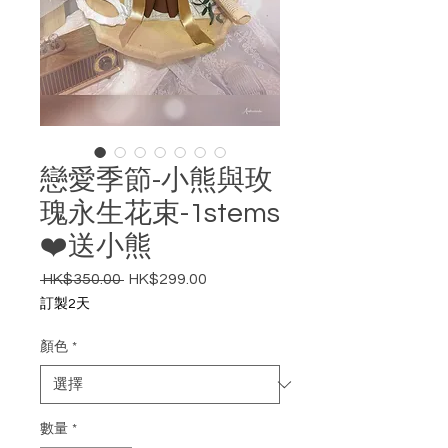
戀愛季節-小熊與玫
瑰永生花束-1stems
❤️送小熊
 HK$350.00 
HK$299.00
一般價格
促銷價格
訂製2天
顏色
*
數量
*