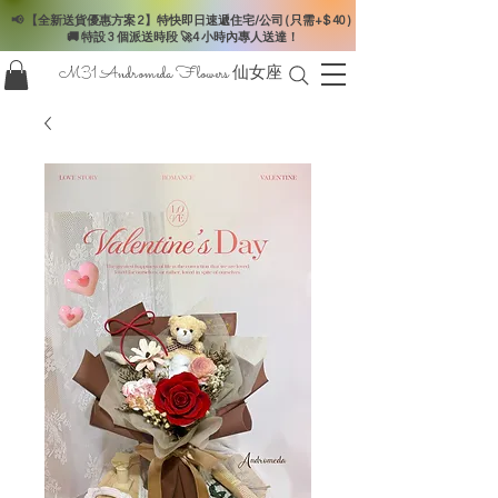
📢 【全新送貨優惠方案 2】特快即日速遞住宅/公司 ( 只需+$ 40 )
🚚 特設 3 個派送時段 🚀4 小時內專人送達！
M31 Andromeda Flowers
仙女座