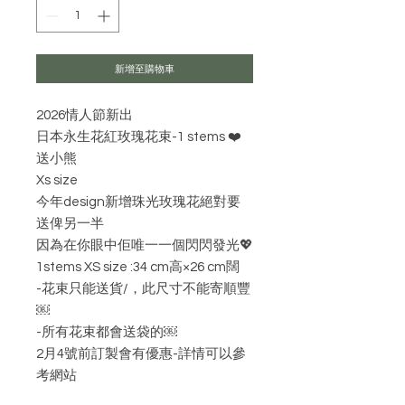
新增至購物車
2026情人節新出
日本永生花紅玫瑰花束-1 stems ❤️
送小熊
Xs size
今年design新增珠光玫瑰花絕對要
送俾另一半
因為在你眼中佢唯一一個閃閃發光💖
1stems XS size :34 cm高×26 cm闊
-花束只能送貨/，此尺寸不能寄順豐
￼
-所有花束都會送袋的￼
2月4號前訂製會有優惠-詳情可以參
考網站