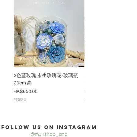
3色藍玫瑰 永生玫瑰花-玻璃瓶
九枝粉紅色永生玫瑰花-
20cm 高
20cm 高
價格
價格
HK$650.00
HK$888.00
訂製2天
訂製2天
Follow us on Instagram
@m31shop_and