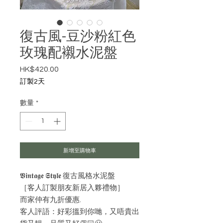
復古風-豆沙粉紅色
玫瑰配襯水泥盤
HK$420.00
價格
訂製2天
數量
*
新增至購物車
𝖁𝖎𝖓𝖙𝖆𝖌𝖊 𝕾𝖙𝖞𝖑𝖊 復古風格水泥盤
［客人訂製朋友新居入夥禮物］
而家仲有九折優惠.
客人評語：好彩搵到你哋，又唔貴出