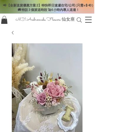
📢 【全新送貨優惠方案 2】特快即日速遞住宅/公司 ( 只需+$ 40 )
🚚 特設 3 個派送時段 🚀4 小時內專人送達！
M31 Andromeda Flowers
仙女座