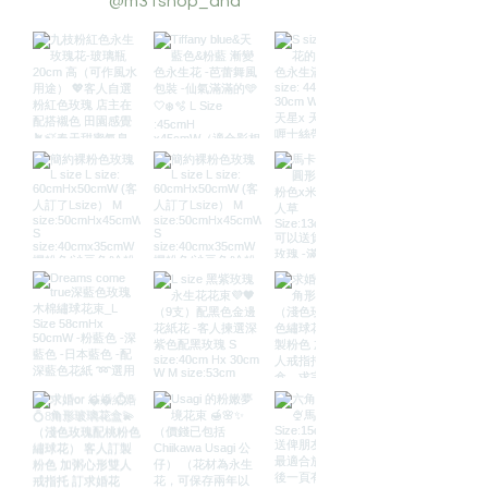
@m31shop_and