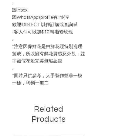
.
💌Inbox
💌WhatsApp (profile有link)🌹
歡迎𝔻𝕀ℝ𝔼ℂ𝕋 以作訂購或查詢🛒
-客人仲可以加$10 轉漸變玫瑰
.
*注意因保鮮花是由鮮花經特別處理
製成，所以擁有鮮花質感及外觀，並
非如假花般完美無瑕🙏🏻
.
*圖片只供參考，人手製作並非一模
一樣，均獨一無二
Related
Products