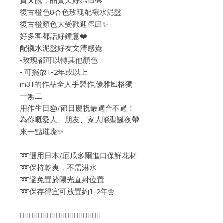
貨又靚，品質又好👏🏻😀
復古橙色&杏色玫瑰配襯水泥盤
復古橙顏色大受歡迎👏🏻✨
好多客都話好鍾意❤️
配襯水泥盤好友文清感覺
-玫瑰都可以轉其他顏色
- 可擺放1-2年或以上
m31的作品全人手製作,優雅風格獨
一無二
用作生日🎂/節日慶祝最適合不過！
為你嘅愛人、朋友、家人喺聖誕夜帶
來一點璀璨✨
.
➿選用日本/厄瓜多爾進口保鮮花材
➿保持乾爽，不需淋水
➿避免置於陽光直射位置
➿保存得宜可放置約1-2年🌼
.
👇🏻👇🏻👇🏻👇🏻👇🏻👇🏻👇🏻👇🏻👇🏻