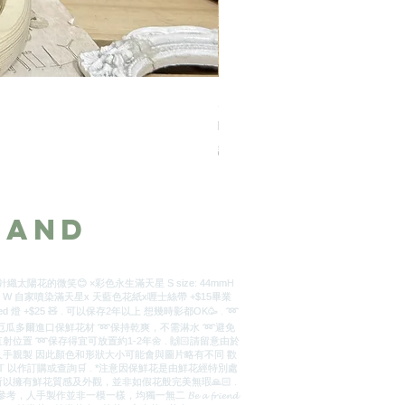
九枝粉紅色永生玫瑰花-玻璃瓶 
價格
HK$888.00
訂製2天
_and