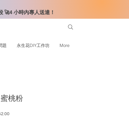
時段 🚀4 小時內專人送達！
問題
永生花DIY工作坊
More
 蜜桃粉
2.00
格
促銷價格