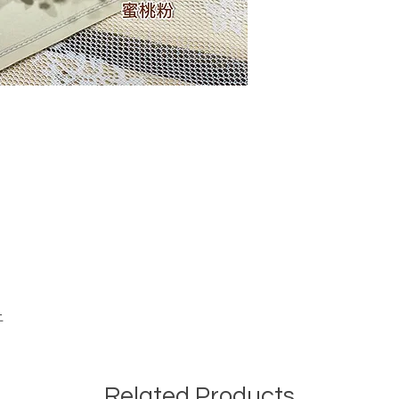
上
Related Products