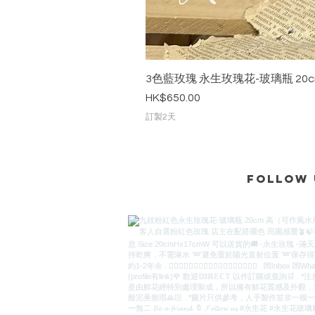
3色藍玫瑰 永生玫瑰花-玻璃瓶 20c
價格
HK$650.00
訂製2天
Follow 