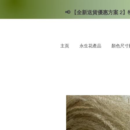
📢 【全新送貨優惠方案 2】特
主頁
永生花產品
顏色尺寸