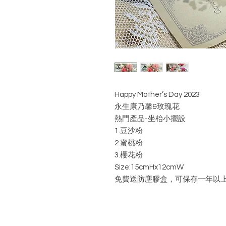
Happy Mother’s Day 2023
永生康乃馨&玫瑰花
熱門產品-坐枱小擺設
1.豆沙粉
2.蜜桃粉
3.櫻花粉
Size:15cmHx12cmW
免費送防塵膠盒，可保存一年以