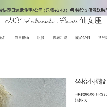
快即日速遞住宅/公司 ( 只需+$ 40 ) 🚚 特設 3 個派送
M31 Andromeda Flowers
仙女座
配件
節日禮物
現貨
搜尋功能
關於我們
常見
坐枱小擺設
 HK$280.00 
HK$25
一般價
訂製2天