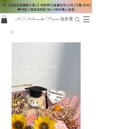
📢 【全新送貨優惠方案 2】特快即日速遞住宅/公司 ( 只需+$ 40 )
🚚 特設 3 個派送時段 🚀4 小時內專人送達！
M31 Andromeda Flowers
仙女座