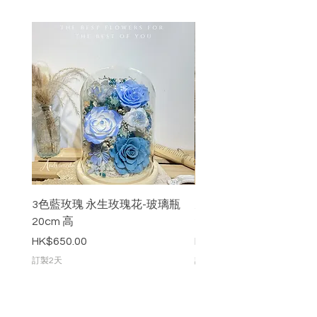
3色藍玫瑰 永生玫瑰花-玻璃瓶
九枝粉紅色永生玫瑰花-
20cm 高
20cm 高
價格
價格
HK$650.00
HK$888.00
訂製2天
訂製2天