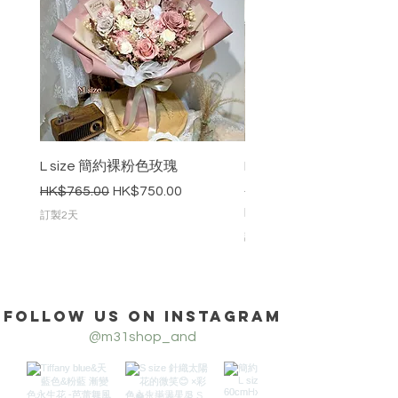
L size 簡約裸粉色玫瑰
Dreams come true
木棉繡球花束_L Size
一般價格
促銷價格
HK$765.00
HK$750.00
價格
HK$850.00
訂製2天
訂製2天
Follow us on Instagram
@m31shop_and