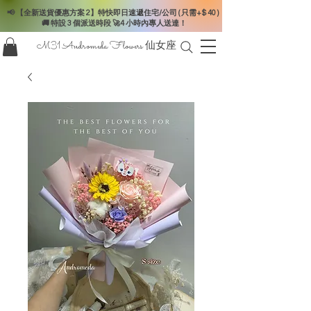
📢 【全新送貨優惠方案 2】特快即日速遞住宅/公司 ( 只需+$ 40 )
🚚 特設 3 個派送時段 🚀4 小時內專人送達！
M31 Andromeda Flowers
仙女座