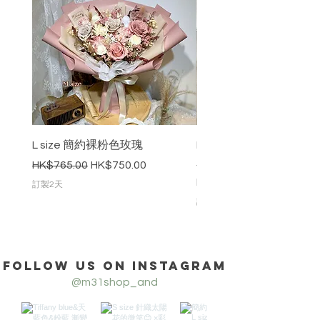
L size 簡約裸粉色玫瑰
Dreams come true
木棉繡球花束_L Size
一般價格
促銷價格
HK$765.00
HK$750.00
價格
HK$850.00
訂製2天
訂製2天
Follow us on Instagram
@m31shop_and