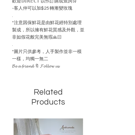
歡迎𝔻𝕀ℝ𝔼ℂ𝕋 以作訂購或查詢🛒
-客人仲可以加$25 轉漸變玫瑰
.
*注意因保鮮花是由鮮花經特別處理
製成，所以擁有鮮花質感及外觀，並
非如假花般完美無瑕🙏🏻
.
*圖片只供參考，人手製作並非一模
一樣，均獨一無二
𝓑𝓮 𝓪 𝓯𝓻𝓲𝓮𝓷𝓭 🔖 𝓕𝓸𝓵𝓵𝓸𝔀 𝓾𝓼
Related
Products