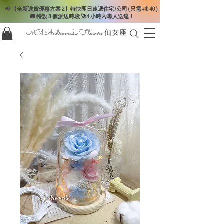
📢 【全新送貨優惠方案 2】特快即日速遞住宅/公司 ( 只需+$ 40 )
🚚 特設 3 個派送時段 🚀4 小時內專人送達！
M31 Andromeda Flowers
仙女座