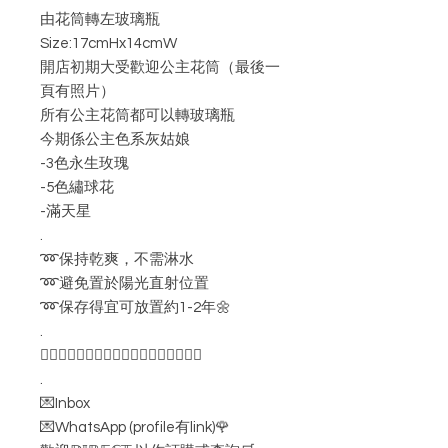
由花筒轉左玻璃瓶
Size:17cmHx14cmW
開店初期大受歡迎公主花筒（最後一
頁有照片）
所有公主花筒都可以轉玻璃瓶
今期係公主色系灰姑娘
-3色永生玫瑰
-5色繡球花
-滿天星
.
➿保持乾爽，不需淋水
➿避免置於陽光直射位置
➿保存得宜可放置約1-2年🌼
.
👇🏻👇🏻👇🏻👇🏻👇🏻👇🏻👇🏻👇🏻👇🏻
.
💌Inbox
💌WhatsApp (profile有link)🌹