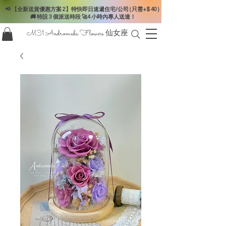
📢 【全新送貨優惠方案 2】特快即日速遞住宅/公司 ( 只需+$ 40 )
🚚 特設 3 個派送時段 🚀4 小時內專人送達！
M31 Andromeda Flowers
仙女座