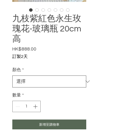
九枝紫紅色永生玫
瑰花-玻璃瓶 20cm
高
HK$888.00
價格
訂製2天
顏色
*
數量
*
新增至購物車