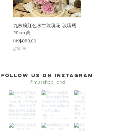
九枝粉紅色永生玫瑰花-玻璃瓶
L size 簡約裸粉色玫瑰
20cm 高
一般價格
HK$765.00
價格
HK$888.00
訂製2天
訂製2天
Follow us on Instagram
@m31shop_and