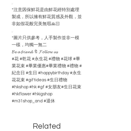
.
*注意因保鮮花是由鮮花經特別處理
製成，所以擁有鮮花質感及外觀，並
非如假花般完美無瑕🙏🏻
.
*圖片只供參考，人手製作並非一模
一樣，均獨一無二
𝓑𝓮 𝓪 𝓯𝓻𝓲𝓮𝓷𝓭 🔖 𝓕𝓸𝓵𝓵𝓸𝔀 𝓾𝓼
#花 #乾花 #永生花 #禮物 #花球 #畢
業花束 #畢業優惠#畢業禮物 #禮物 #
紀念日 #生日 #happybirthday #永生
花花束 #giftideas #生日禮物
#hkshop #hk #gf #女朋友#生日花束
#hkflower #hkigshop
#m31shop_and #退休
Related