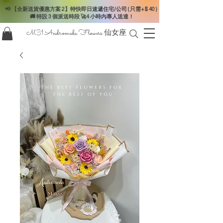
📢 【全新送貨優惠方案 2】特快即日速遞住宅/公司 ( 只需+$ 40 )
🚚 特設 3 個派送時段 🚀4 小時內專人送達！
M31 Andromeda Flowers
仙女座