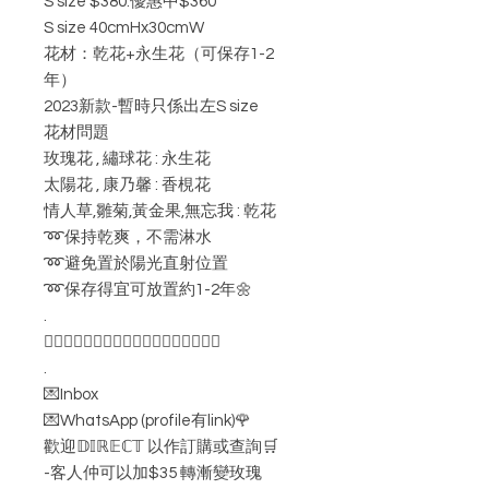
S size $380.優惠中$360
S size 40cmHx30cmW
花材：乾花+永生花（可保存1-2
年）
2023新款-暫時只係出左S size
花材問題
玫瑰花 , 繡球花 : 永生花
太陽花 , 康乃馨 : 香梘花
情人草,雛菊,黃金果,無忘我 : 乾花
➿保持乾爽，不需淋水
➿避免置於陽光直射位置
➿保存得宜可放置約1-2年🌼
.
👇🏻👇🏻👇🏻👇🏻👇🏻👇🏻👇🏻👇🏻👇🏻
.
💌Inbox
💌WhatsApp (profile有link)🌹
歡迎𝔻𝕀ℝ𝔼ℂ𝕋 以作訂購或查詢🛒
-客人仲可以加$35 轉漸變玫瑰