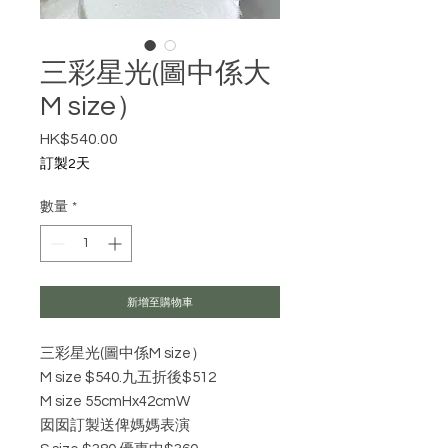
三彩星光(圖中係大
M size）
HK$540.00
價格
訂製2天
數量
*
新增至購物車
三彩星光(圖中係M size）
M size $540.九五折後$512
M size 55cmHx42cmW
囡囡訂製送俾媽媽表演