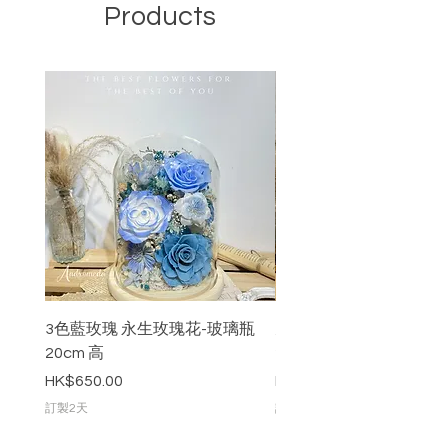
Products
3色藍玫瑰 永生玫瑰花-玻璃瓶
九枝粉紅色永生玫瑰花-
20cm 高
20cm 高
價格
價格
HK$650.00
HK$888.00
訂製2天
訂製2天