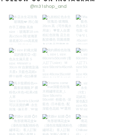
@m31shop_and